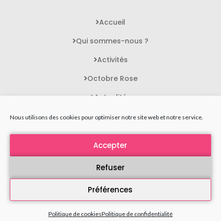
Accueil
Qui sommes-nous ?
Activités
Octobre Rose
Actualités
Contact
Nous utilisons des cookies pour optimiser notre site web et notre service.
Accepter
STATUTS DE L'ASSOCIATION
MENTIONS LÉGALES
Refuser
POLITIQUE DE CONFIDENTIALITÉ
Préférences
PLAN DU SITE
Politique de cookies
Politique de confidentialité
Toujours FEMME 2025 - Tous droits réservés
Agence Polaris