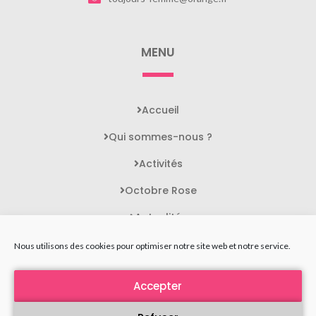
MENU
Accueil
Qui sommes-nous ?
Activités
Octobre Rose
Actualités
Contact
Nous utilisons des cookies pour optimiser notre site web et notre service.
Accepter
STATUTS DE L'ASSOCIATION
MENTIONS LÉGALES