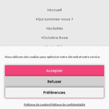
Accueil
Qui sommes-nous ?
Activités
Octobre Rose
Actualités
Contact
Nous utilisons des cookies pour optimiser notre site web et notre service.
Accepter
STATUTS DE L'ASSOCIATION
MENTIONS LÉGALES
Refuser
POLITIQUE DE CONFIDENTIALITÉ
Préférences
PLAN DU SITE
Politique de cookies
Politique de confidentialité
Toujours FEMME 2025 - Tous droits réservés
Agence Polaris