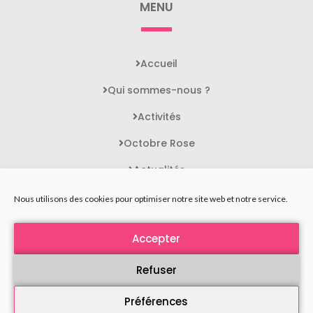
MENU
Accueil
Qui sommes-nous ?
Activités
Octobre Rose
Actualités
Contact
Nous utilisons des cookies pour optimiser notre site web et notre service.
Accepter
STATUTS DE L'ASSOCIATION
MENTIONS LÉGALES
Refuser
POLITIQUE DE CONFIDENTIALITÉ
Préférences
PLAN DU SITE