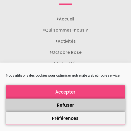
Accueil
Qui sommes-nous ?
Activités
Octobre Rose
Actualités
Contact
Nous utilisons des cookies pour optimiser notre site web et notre service.
Accepter
STATUTS DE L'ASSOCIATION
MENTIONS LÉGALES
Refuser
POLITIQUE DE CONFIDENTIALITÉ
Préférences
PLAN DU SITE