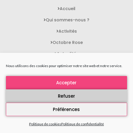
Accueil
Qui sommes-nous ?
Activités
Octobre Rose
Actualités
Contact
Nous utilisons des cookies pour optimiser notre site web et notre service.
Accepter
STATUTS DE L'ASSOCIATION
MENTIONS LÉGALES
Refuser
POLITIQUE DE CONFIDENTIALITÉ
Préférences
PLAN DU SITE
Politique de cookies
Politique de confidentialité
Toujours FEMME 2025 - Tous droits réservés
Agence Polaris