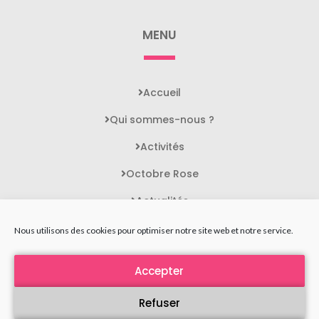
MENU
Accueil
Qui sommes-nous ?
Activités
Octobre Rose
Actualités
Contact
Nous utilisons des cookies pour optimiser notre site web et notre service.
Accepter
STATUTS DE L'ASSOCIATION
MENTIONS LÉGALES
Refuser
POLITIQUE DE CONFIDENTIALITÉ