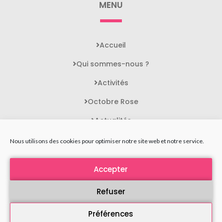
MENU
Accueil
Qui sommes-nous ?
Activités
Octobre Rose
Actualités
Contact
Nous utilisons des cookies pour optimiser notre site web et notre service.
Accepter
STATUTS DE L'ASSOCIATION
MENTIONS LÉGALES
Refuser
POLITIQUE DE CONFIDENTIALITÉ
Préférences
PLAN DU SITE